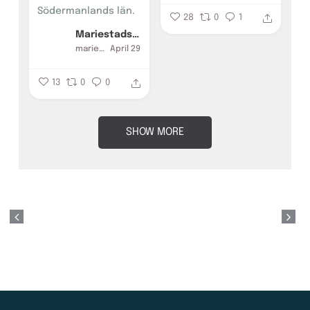
Södermanlands län.
28
0
1
Mariestads Isolering AB
mariestadsisolering
April 29
13
0
0
SHOW MORE