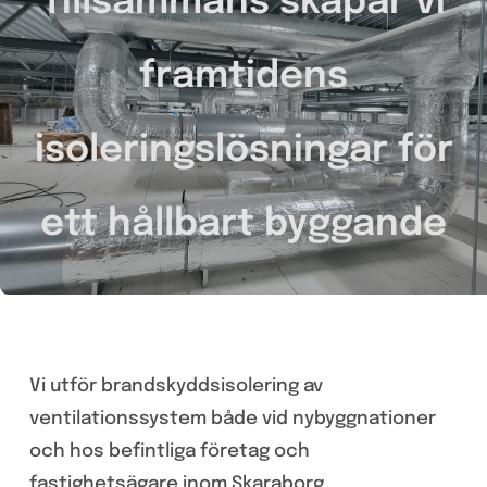
Tillsammans skapar vi
framtidens
isoleringslösningar för
ett hållbart byggande
Vi utför brandskyddsisolering av
ventilationssystem både vid nybyggnationer
och hos befintliga
företag och
fastighetsägare inom Skaraborg.